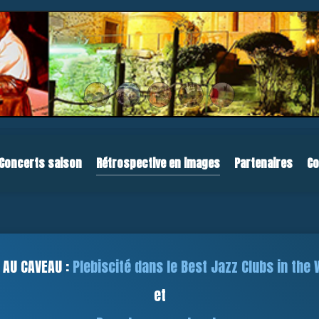
Concerts saison
Rétrospective en images
Partenaires
Co
 AU CAVEAU :
Plebiscité dans le Best Jazz Clubs in the 
et