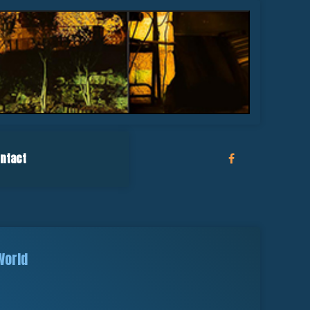
ntact
World