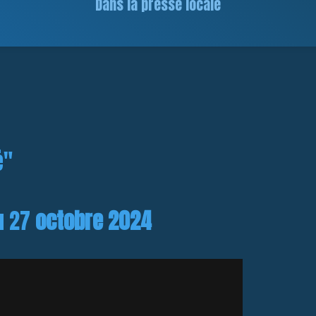
Dans la presse locale
é"
u 27
octobre 2024