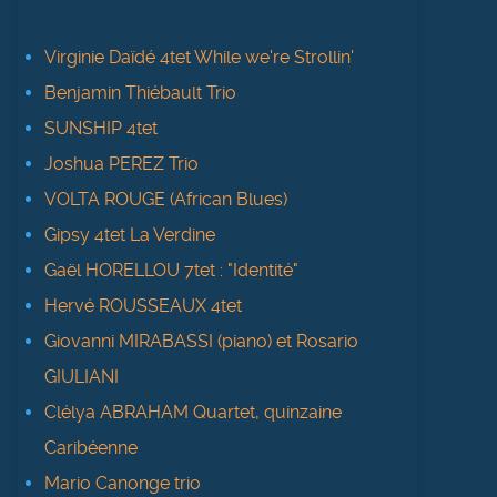
Virginie Daïdé 4tet While we're Strollin'
Benjamin Thiébault Trio
SUNSHIP 4tet
Joshua PEREZ Trio
VOLTA ROUGE (African Blues)
Gipsy 4tet La Verdine
Gaël HORELLOU 7tet : "Identité"
Hervé ROUSSEAUX 4tet
Giovanni MIRABASSI (piano) et Rosario
GIULIANI
Clélya ABRAHAM Quartet, quinzaine
Caribéenne
Mario Canonge trio