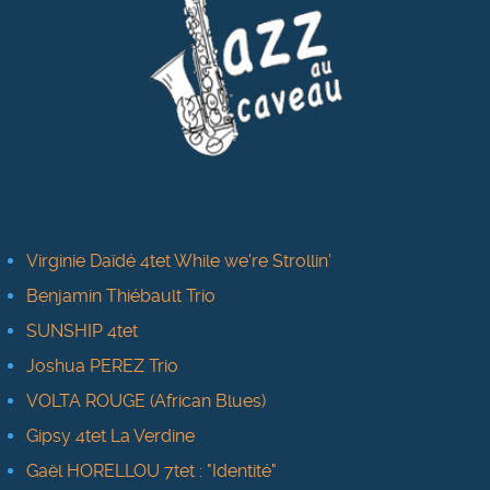
Virginie Daïdé 4tet While we're Strollin'
Benjamin Thiébault Trio
SUNSHIP 4tet
Joshua PEREZ Trio
VOLTA ROUGE (African Blues)
Gipsy 4tet La Verdine
Gaël HORELLOU 7tet : "Identité"